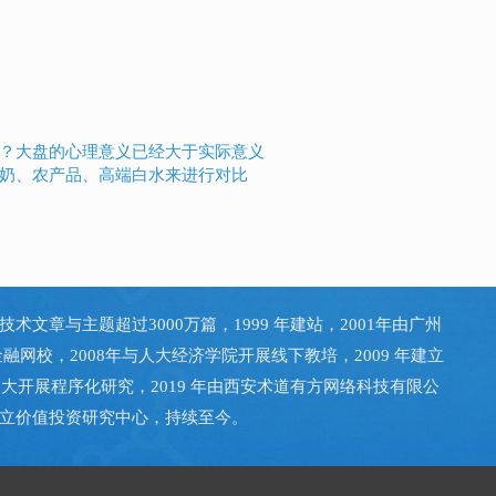
？大盘的心理意义已经大于实际意义
奶、农产品、高端白水来进行对比
技术文章与主题超过3000万篇，1999 年建站，2001年由广州
金融网校，2008年与人大经济学院开展线下教培，2009 年建立
大开展程序化研究，2019 年由西安术道有方网络科技有限公
立价值投资研究中心，持续至今。