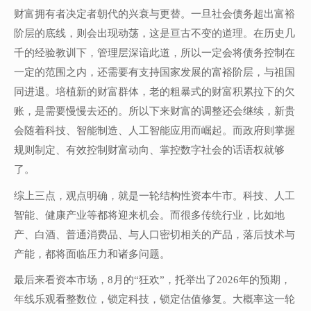
财富拥有者决定者朝代的兴衰与更替。一旦社会债务超出富裕
阶层的底线，则会出现动荡，这是亘古不变的道理。在历史几
千的经验教训下，管理层深谙此道，所以一定会将债务控制在
一定的范围之内，还需要有支持国家发展的富裕阶层，与祖国
同进退。培植新的财富群体，老的粗暴式的财富积累拉下的欠
账，是需要慢慢去还的。所以下来财富的调整还会继续，新贵
会随着科技、智能制造、人工智能应用而崛起。而政府则掌握
规则制定、有效控制财富动向、掌控数字社会的话语权就够
了。
综上三点，观点明确，就是一轮结构性资本牛市。科技、人工
智能、健康产业等都将迎来机会。而很多传统行业，比如地
产、白酒、普通消费品、与人口密切相关的产品，落后技术与
产能，都将面临压力和诸多问题。
最后来看资本市场，8月的“狂欢”，托举出了2026年的预期，
年线乐观看整数位，锁定科技，锁定估值修复。大概率这一轮