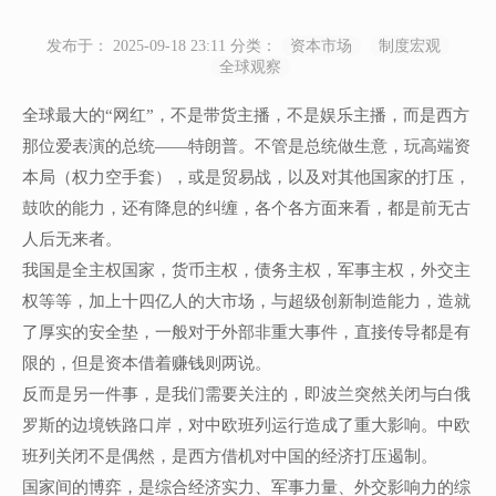
发布于： 2025-09-18 23:11
分类：
资本市场
制度宏观
全球观察
全球最大的“网红”，不是带货主播，不是娱乐主播，而是西方
那位爱表演的总统——特朗普。不管是总统做生意，玩高端资
本局（权力空手套），或是贸易战，以及对其他国家的打压，
鼓吹的能力，还有降息的纠缠，各个各方面来看，都是前无古
人后无来者。
我国是全主权国家，货币主权，债务主权，军事主权，外交主
权等等，加上十四亿人的大市场，与超级创新制造能力，造就
了厚实的安全垫，一般对于外部非重大事件，直接传导都是有
限的，但是资本借着赚钱则两说。
反而是另一件事，是我们需要关注的，即波兰突然关闭与白俄
罗斯的边境铁路口岸，对中欧班列运行造成了重大影响。中欧
班列关闭不是偶然，是西方借机对中国的经济打压遏制。
国家间的博弈，是综合经济实力、军事力量、外交影响力的综