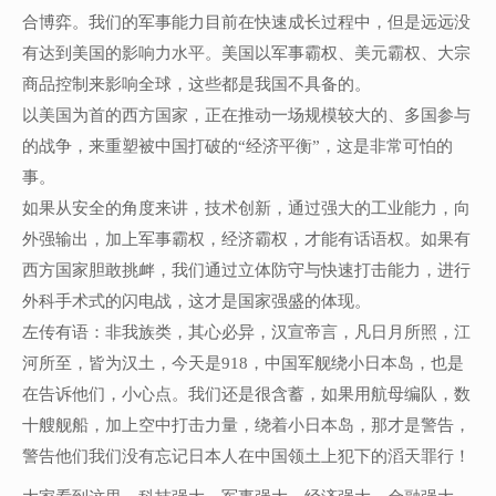
合博弈。我们的军事能力目前在快速成长过程中，但是远远没
有达到美国的影响力水平。美国以军事霸权、美元霸权、大宗
商品控制来影响全球，这些都是我国不具备的。
以美国为首的西方国家，正在推动一场规模较大的、多国参与
的战争，来重塑被中国打破的“经济平衡”，这是非常可怕的
事。
如果从安全的角度来讲，技术创新，通过强大的工业能力，向
外强输出，加上军事霸权，经济霸权，才能有话语权。如果有
西方国家胆敢挑衅，我们通过立体防守与快速打击能力，进行
外科手术式的闪电战，这才是国家强盛的体现。
左传有语：非我族类，其心必异，汉宣帝言，凡日月所照，江
河所至，皆为汉土，今天是918，中国军舰绕小日本岛，也是
在告诉他们，小心点。我们还是很含蓄，如果用航母编队，数
十艘舰船，加上空中打击力量，绕着小日本岛，那才是警告，
警告他们我们没有忘记日本人在中国领土上犯下的滔天罪行！