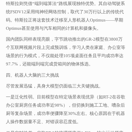
特斯拉则凭借“端到端算法”路线展现独特优势。其自动驾驶系
统FSDV12采用纯神经网络控制，取代了30万行以上的传统代
码。特斯拉正将这套技术迁移至人形机器人Optimus——早期
Optimus甚至使用与汽车相同的计算机和摄像头。
国内团队同样表现亮眼，字节跳动推出的GR-2模型在3800万
个互联网视频片段上完成预训练，学习人类在家庭、办公室等
场景的行为模式，不仅能处理105项桌面任务且平均成功率达
97.7%，还能端到端完成货箱间的物体拣选。
四、机器人大脑的三大挑战
尽管发展迅猛，具身大模型仍面临三大关键挑战。
一是泛化性弱。目前模型在特定场景表现优异（如RT-2在谷歌
办公室厨房任务成功率近98%），但切换到施工工地、嘈杂后
厨等复杂场景，成功率便骤降至30%左右。核心原因在于机器
人操作数据量不足、对错误容忍度低。