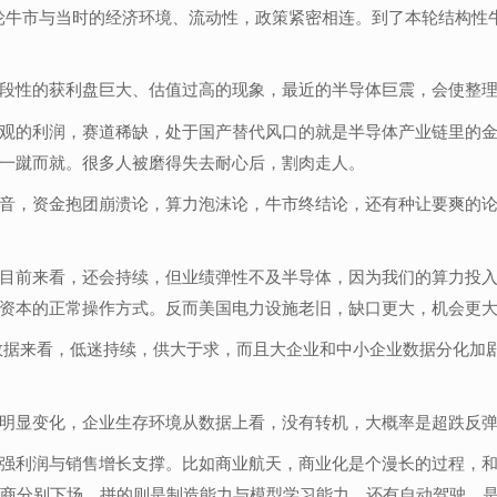
市，每一轮牛市与当时的经济环境、流动性，政策紧密相连。到了本轮结
段性的获利盘巨大、估值过高的现象，最近的半导体巨震，会使整理
观的利润，赛道稀缺，处于国产替代风口的就是半导体产业链里的金子
一蹴而就。很多人被磨得失去耐心后，割肉走人。
音，资金抱团崩溃论，算力泡沫论，牛市终结论，还有种让要爽的
目前来看，还会持续，但业绩弹性不及半导体，因为我们的算力投
资本的正常操作方式。反而美国电力设施老旧，缺口更大，机会更
分数据来看，低迷持续，供大于求，而且大企业和中小企业数据分化加
明显变化，企业生存环境从数据上看，没有转机，大概率是超跌反
强利润与销售增长支撑。比如商业航天，商业化是个漫长的过程，
厂商分别下场，拼的则是制造能力与模型学习能力。还有自动驾驶，