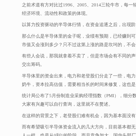
之前术道有方对比过1996、2005、2014三轮牛
经济环境、流动性和政策的体现。
以算力投资驱动的半导体行情，在资金追逐之后，出现阶
那么什么是半导体里的金子呢，业绩有预期，已经赚到可
市值又会涨到多少？只不过这第上涨的路是坎坷的，不会
有些人会说，那我就拿着不卖了，但是市场会有不同的声
交出筹码。
半导体里的资金出来，电力和老登股们分走了一些，电力
奶牛，资本拉高估值，需要相当长的时间来修复，这也是
统计局公布了
5月份制造业采购经理指数（PMI），细
大家有兴趣可以自行查询，这里就不在赘述。
在这样的背景之下，老登股们难有机会，因为基本面没有
而有希望吸引半导体资金流入的几大方向，目前基本都无
人一样，也是从0到1的阶段，而且竞争加大，国内头部