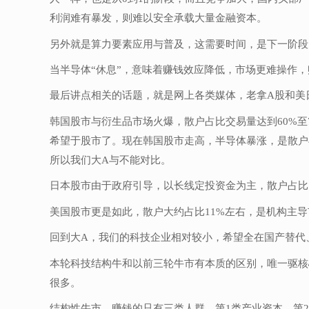
利润难有暴发，则难以安全承载大量金融资本。
另外就是算力要素应用与普及，这需要时间，是下一阶段
当半导体“休息”，意味着赚钱效应降低，市场更难操作
最后讲点相关的话题，就是网上各类媒体，老拿A股和美
韩国股市与衍生品市场火爆，散户占比交易量达到60%至
希望于股市了。现在韩国股市走高，半导体暴涨，是散户
所以我们大A与不能对比。
日本股市由于政府引导，以长线定投资金为主，散户占比
美国股市更是如此，散户大约占比11%左右，是
机构主导
回到大A，我们的科技企业相对较小，希望全在国产替代
本轮科技结构牛和以前三轮牛市有本质的区别，唯一驱核
很多。
结构性牛市，赚钱的只有三类人群，第1类产业资本，第2