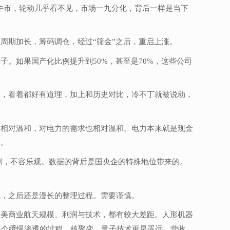
构性牛市，轮动几乎看不见，市场一九分化，背后一样是当下
周期加长，筹码调仓，经过“筛金”之后，重启上涨。
。如果国产化比例提升到50%，甚至是70%，这些公司
论，看着都好有道理，加上和历史对比，冷不丁就被说动，
入相对温和，对电力的需求也相对温和。电力本来就是现金
大。
剧，不容乐观。数据的背后是国央企的特殊地位带来的。
弹，之后还是漫长的整理过程。需要谨慎。
和美商业航天规模、利润与技术，都有较大差距。人形机器
是个缓慢渗透的过程，核聚变、量子技术更是遥远。营收