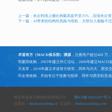
上一篇：央企利润上缴比例最高提升至35%，压缩央企
下一篇：AI带来的结构性风险与危机，大部分人都躲不
术道有方（MACD俱乐部）渊源
，注册用户超过400 万，
明夏阳收购，2003年建立外汇论坛，2006年建立MACD
天发芽，2018年建立术道有方研究，同年与川大、西安交
司全资收购，开始专注于投教与投研，同年与西安欧亚成
西安术道有方网络科技有限公司
陕ICP备19026207号-5
信息站：
shudaoyoufang.cn
交流站：
shudaoyoufang.com