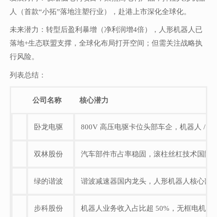
人（首款“小拓”落地注塑行业），赴港上市深化全球化。
未来潜力：转型后盈利暴增（净利润增4倍），人形机器人已
落地+生态联盟支撑，全球化布局打开空间；但需关注战略执
行风险。
列表总结：
公司名称
核心潜力
卧龙电驱
800V 高压电驱卡位头部车企，机器人 /
双林股份
汽车部件市占率稳固，滚柱丝杠技术国际
绿的谐波
谐波减速器国内龙头，人形机器人核心部
步科股份
机器人业务收入占比超 50%，无框电机 /