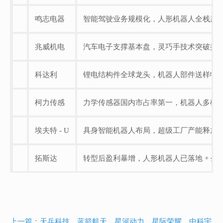
鸣志电器
智能驾驶业务规模化，人形机器人全栈产
兆威机电
汽车电子支撑基本盘，灵巧手技术突破抢
科达利
锂电结构件全球龙头，机器人部件送样特斯拉 O
柯力传感
力学传感器国内市占率第一，机器人多模
埃夫特 - U
具身智能机器人布局，超级工厂产能释放（年
拓斯达
转型后盈利暴增，人形机器人已落地 + 生
上一篇：天兵科技、蓝箭航天、星河动力、星际荣耀、中科宇