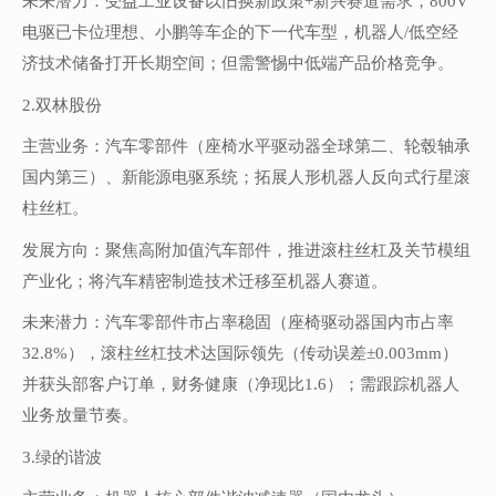
未来潜力：受益工业设备以旧换新政策+新兴赛道需求，800V
电驱已卡位理想、小鹏等车企的下一代车型，机器人/低空经
济技术储备打开长期空间；但需警惕中低端产品价格竞争。
2.双林股份
主营业务：汽车零部件（座椅水平驱动器全球第二、轮毂轴承
国内第三）、新能源电驱系统；拓展人形机器人反向式行星滚
柱丝杠。
发展方向：聚焦高附加值汽车部件，推进滚柱丝杠及关节模组
产业化；将汽车精密制造技术迁移至机器人赛道。
未来潜力：汽车零部件市占率稳固（座椅驱动器国内市占率
32.8%），滚柱丝杠技术达国际领先（传动误差±0.003mm）
并获头部客户订单，财务健康（净现比1.6）；需跟踪机器人
业务放量节奏。
3.绿的谐波