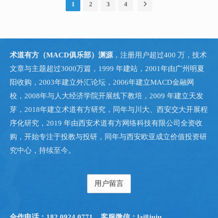
1690亿元；委托贷款减少113亿元，同比少减802亿元；信托贷
（AGI）、芯片制造将会迎来产业端、资本市场的大爆发。为
1
2
3
4
庭最重要的财富，占比或超过70%，五是价格由供需预期决定。
款增加627亿元，同比少增1723亿元；未贴现的银行承兑汇票增
2026年重要...
炎黄子孙对于家的执念，让拥有一套属于自己的房屋，不管大
加1343亿元，同比多增1662亿元；企业债券净融资9087亿元，
小，是一生的追求，这是刻在我们基因里的，因为我们是农耕民
同比少2884亿元；政府债券净融资6.31万亿元，同比多3.81万亿
族，定居、群居、家族传承与自治，延续了数万年。 制度安排下
元；非金融企业境内股票融资1504亿元，同比多444亿元。 其中
的城市化进程，房改是重要的实现手段，自1998年停止福利分
术道有方（MACD俱乐部）渊源
，注册用户超过400 万，技术
政府债券净融资6.31万亿元，同比多3.81万亿元，增速主要来自
房，以市场化和商品化对房地产市场进行改革，到管理层...
文章与主题超过3000万篇，1999 年建站，2001年由广州明夏
于政府债券净融资。那么这些钱去哪里了呢？政府政早就说了，
化债，基建，地产医疗。将近40%都去化债了，这意味着财政问
阳收购，2003年建立外汇论坛，2006年建立MACD金融网
题较为严重的地市，或许已经得到了纾解，轻装上阵。化债正在
校，2008年与人大经济学院开展线下教培，2009 年建立天发
进行中，政府的包袱正在下降，反正有省级、中央完全兜底，是
芽，2018年建立术道有方研究，同年与川大、西安交大开展程
完全。如果有接近的人士说一下，是不是这个情况，正在进行
序化研究，2019 年由西安术道有方网络科技有限公司全资收
中。 当然这点钱很少，相对政府债务来说，大家光看数字上的，
还有其它纾解的方...
购，开始专注于投教与投研，同年与西安欧亚成立价值投资研
究中心，持续至今。
用户留言
合作电话：182 0924 0771
客服微信：lai8juju