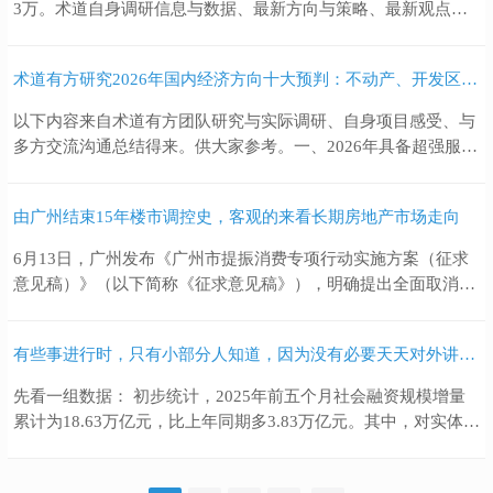
3万。术道自身调研信息与数据、最新方向与策略、最新观点、
资本运作案例与实操、术道自有优质项目优先合作权益。加入联
系，微信：35550268
术道有方研究2026年国内经济方向十大预判：不动产、开发区、硬科技、科技产业、产业链、酒、民营经济、中医药、实体、上证指数区间。
以下内容来自术道有方团队研究与实际调研、自身项目感受、与
多方交流沟通总结得来。供大家参考。一、2026年具备超强服务
配套、正向现金流的不动产开始筑底，2027年、2028年迎来长期
配置最佳期。其他不动产将面临持续压力。市场开始分化。二、
由广州结束15年楼市调控史，客观的来看长期房地产市场走向
长三角、粤港澳、京津冀继续虹吸人才、资金、政策，按排序是
发展、创业、就业、置业投资的黄金区域。长三角便利的交通与
6月13日，广州发布《广州市提振消费专项行动实施方案（征求
产业协作基础，使科技创新成果落地与产业协同产链建设，极具
意见稿）》（以下简称《征求意见稿》），明确提出全面取消限
竞争力，是中国的经济发动机，将来有可能占据中国GDP半壁江
购、限售、限价，降低贷款首付比例和利率，成为一线城市中首
山（现在不到三分之一）。粤港澳次之，主要对接国际，是开放
个“三限”（限购、限售、限价）全面松绑的城市。 但是这个方案
的窗口。京津冀是政治中心、创新中心，是中国发展的大脑与中
有些事进行时，只有小部分人知道，因为没有必要天天对外讲，但变化也正在其中。且变化速度非常快。
更多是再次强调，很多已经松绑，实质意义可能不是很大。因为
枢。三、硬科技政策配套继续，资金持续关注，从技术孵化到登
中央很早就让地方放开地产市场，地方担心一旦放开，大量人员
先看一组数据： 初步统计，2025年前五个月社会融资规模增量
陆资本市场，服务链条更加完善，资本市场接纳程度更高，国家
流入，城市负担不了，所以一直地方就不放，当然这是多虑了。
累计为18.63万亿元，比上年同期多3.83万亿元。其中，对实体经
承担VC角色，弥补社会风险资本不足。经济活力复苏，需要到
另外也有面子的问题。 关于房地产的未来，我们从精英内参节选
济发放的人民币贷款增加10.38万亿元，同比多增1123亿元；对
2027年，VC/PE资本形成正向循环，股市点位将达到6000点左
了一部分： 房地产是特殊的存在，一是承载着家的港湾，二是沉
实体经济发放的外币贷款折合人民币减少963亿元，同比多减
右。四、2026年自动驾驶、人形机器人、通用人工智能
淀了大量的财富，三是价值由服务体现，四是金融属性，也是家