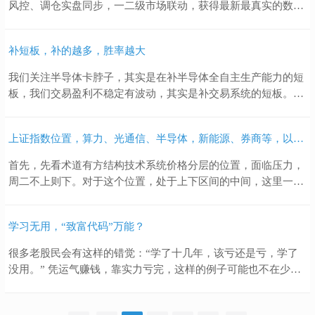
风控、调仓实盘同步，一二级市场联动，获得最新最真实的数据
与信息，本班结束时间为2029.12.31日，介绍如下： 1、术道有
方以趋势/大波段为主，短线极少（买入即暴涨除外），亦不打
补短板，补的越多，胜率越大
板； 2、核心配置方向为确定性的科技硬件方向、AI应用硬件、
生物制造、健康方向，以及其他优秀公司； 3、配置思路偏向稳
我们关注半导体卡脖子，其实是在补半导体全自主生产能力的短
健，激进操作可以进行仓位与配置调整； 4、根据术道有方判
板，我们交易盈利不稳定有波动，其实是补交易系统的短板。短
断，未来三到五年最确定、弹性最大的赛道在科技硬件、高端制
板越补越少，盈利的可能性越来越大。 术道有方研究团队迎来重
造，生物制造方向，将形成轮动行情； 5、科技硬件与制造超级
磅团队成员，补缺乏“活力”的短板。术道有方研究的文章历
预期来自于国家竞争、创新驱动，超算中心，自动驾驶，人形机
上证指数位置，算力、光通信、半导体，新能源、券商等，以及今日直播观点总结
来“不讨喜”，因为生涩干巴，以制度宏观为方向指引，挖掘超长
器人，低空经济，商业航天，以及巨量算力需求； 6、未来数千
低估值机会为主，关注的方向也明确，未来科技+服务。但是术
首先，先看术道有方结构技术系统价格分层的位置，面临压力，
元公司的股票，大多来自科技硬件巨头，市场极度分化，规模性
道也有短板，即强势响应速度不足，这是我们要补的地方。现
周二不上则下。对于这个位置，处于上下区间的中间，这里一般
消灭散户时代来临，就如文章中讲的，A股也开始嫌贫爱富；
在，这块“板子”补上了，一年多的游说，终于加入了术道团队。
来说，会有反复，寻找方向，所以这里要谨慎。另外大盘持续缩
7、三年半预期收益，稳健在40-50%，如果重仓赌未来，会有超
常看术道文章、音视频的朋友都知道，我们在交易端是完美的错
量，行情背离，也需要小心。 主要大的周期格局，二、三季度震
额收益，因为未来涨幅最大的公司，极大概率还是出自科技硬件
过了光模块行情，一直看，一直等整理，就是不给你机会。这是
学习无用，“致富代码”万能？
荡整理为主，观点不变。 其次，关于推动行情的算力、光通信、
与制造。 三年班今年学费优惠为29999元，12期免息。2027年恢
典型的沉稳有余，魄力不足。因为在复盘过程中，无法去设合理
半导体，本身处于高位，得益于资本持续投入，产生预期，但是
复原价4...
很多老股民会有这样的错觉：“学了十几年，该亏还是亏，学了
的止损，就不符合交易系统中所建仓条件，所以看了一路主力表
AI泡沫或许已经产生，需要小心。 今天我们在直播中讲到AI泡
没用。” 凭运气赚钱，靠实力亏完，这样的例子可能也不在少
演。 时常检视自己的不足，改正修正提升是术道研究团队每月的
沫，AI引发的巨量资本投入，带来一定程度的工作效率提高，并
数。 如果是做短线，胜率基本上一半一半，靠的是固定下来的交
日常课题。昨天我们讨论过程中，就对魄力不足进行了重点剖
且大量节省和替代劳动力。在目前看来，实际产生的价值和投入
易系统，止损与约束，并能执行下去。短线高手有，凤毛麟角。
析，今天就开始了实际践行，临近大盘压力的位置去进行了小试
相比，还不成比例，前期投入的大量中低端算力、空置率普遍较