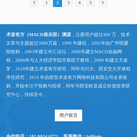
短线收益曲线稳定的高手有没有，有，是程序化。人工短线，在
建仓，方向对，合理配置，有止损...
1
2
3
4
5
高。 AI建立在节省和替代劳动力的基础上，将省掉的劳动力成
A股上长期收益稳定的几乎没有见过。 大波段，长线，考验的是
本变成了收益，智能自动化带来的效率提升，会进一步压缩产品
胜率，逻辑，对制度政策的理解，与资本的理解，择时系统，约
与服务的价值，为资本创造更多收益。那些没有能力全面使用AI
束和执行。这些缺一不可。 现在A股上市公司5000多家，技术、
的企业，将在竞争中处于劣势，甚至倒闭。加速财富集中。 新能
概念层出不穷，如果一直追逐技术热点，则哪一行也吃不深、吃
源方向，由宁王带动的整体板块上涨，具备一定的持续性，是震
术道有方（MACD俱乐部）渊源
，注册用户超过400 万，技术
不透，随波逐流，一直在追逐，而不能提前跟踪捕捉机会。但大
荡上行结构。目前新能源车是过剩的，所以在配置时也需...
文章与主题超过3000万篇，1999 年建站，2001年由广州明夏
波段和长线，恰恰需要提前跟踪，才能捕捉到机会。 国际知名的
投资人，或有名的基金经理，一些成功的投资人，都是做自己研
阳收购，2003年建立外汇论坛，2006年建立MACD金融网
究透的、熟悉的、能看明白逻辑的方向，不会全市场都做。金融
校，2008年与人大经济学院开展线下教培，2009 年建立天发
机构的研究员，也只是研究某一个或几个领域，是无法全市场覆
芽，2018年建立术道有方研究，同年与川大、西安交大开展程
盖。对于普通股民，更没有能力来研究覆盖全市场。 对于术道有
序化研究，2019 年由西安术道有方网络科技有限公司全资收
方研究以前开设的基金班/投研班，也是基于这个逻辑...
购，开始专注于投教与投研，同年与西安欧亚成立价值投资研
究中心，持续至今。
用户留言
合作电话：182 0924 0771
客服微信：lai8juju